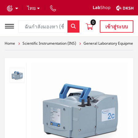
text.skipToContent
text.skipToNavigation
ไทย
0
เข้าสู่ระบบ
Home
Scientific Instrumentation (INS)
General Laboratory Equipment