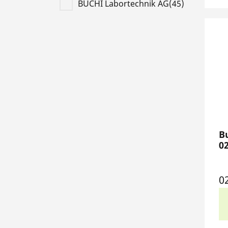
BUCHI Labortechnik AG(45)
B
0
0