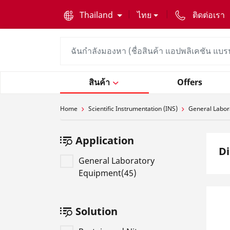
text.skipToContent
text.skipToNavigation
Thailand
ไทย
ติดต่อเรา
สินค้า
Offers
Home
Scientific Instrumentation (INS)
General Labor
Application
Di
General Laboratory
Equipment(45)
Solution