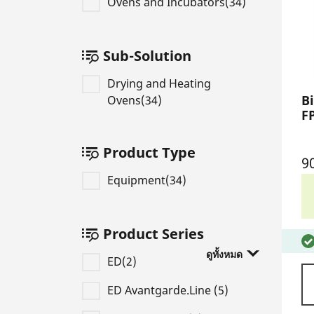
Ovens and Incubators(34)
Sub-Solution
Drying and Heating
Bi
Ovens(34)
F
Product Type
9
Equipment(34)
Product Series
ดูทั้งหมด
ED(2)
ED Avantgarde.Line (5)