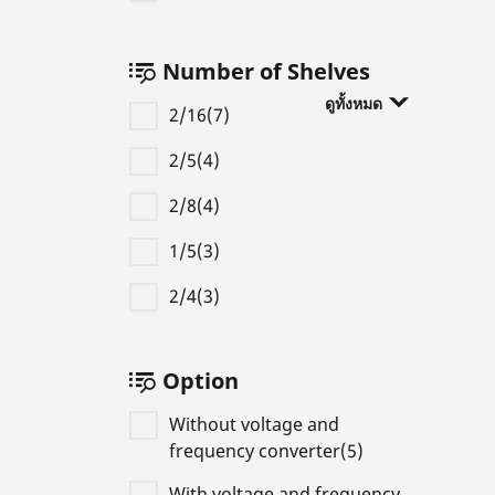
Number of Shelves
ดูทั้งหมด
2/16(7)
2/5(4)
2/8(4)
1/5(3)
2/4(3)
Option
Without voltage and
frequency converter(5)
With voltage and frequency