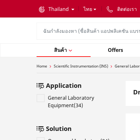
text.skipToContent
text.skipToNavigation
Thailand
ไทย
ติดต่อเรา
สินค้า
Offers
Home
Scientific Instrumentation (INS)
General Labor
Application
Dr
General Laboratory
Equipment(34)
Solution