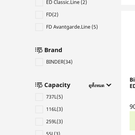
ED Classic.Line (2)
FD(2)
FD Avantgarde.Line (5)
Brand
BINDER(34)
Bi
Capacity
E
ดูทั้งหมด
737L(5)
9
116L(3)
259L(3)
55L(3)