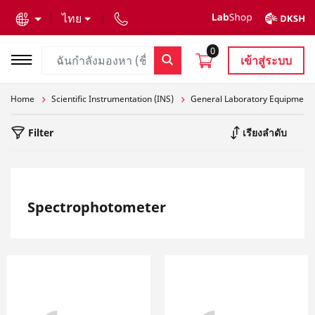
text.skipToContent
text.skipToNavigation
ไทย
0
เข้าสู่ระบบ
Home
Scientific Instrumentation (INS)
General Laboratory Equipment
Filter
เรียงลำดับ
Spectrophotometer