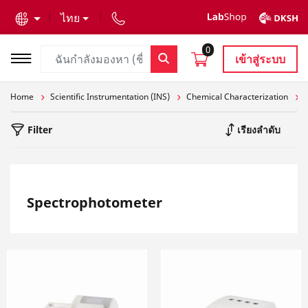
text.skipToContent
text.skipToNavigation
ไทย
0
เข้าสู่ระบบ
Home
Scientific Instrumentation (INS)
Chemical Characterization
Filter
เรียงลำดับ
Spectrophotometer