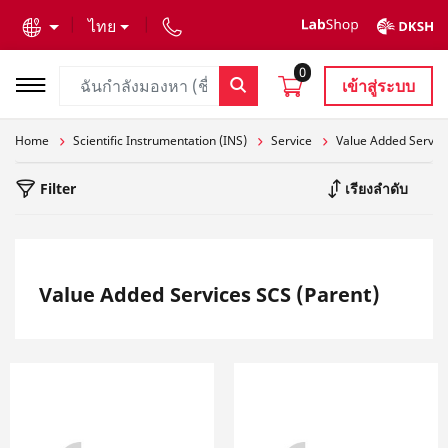
text.skipToContent
text.skipToNavigation
ไทย
0
เข้าสู่ระบบ
Home
Scientific Instrumentation (INS)
Service
Value Added Service
Filter
เรียงลำดับ
Value Added Services SCS (Parent)