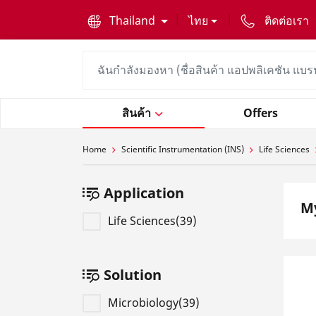
text.skipToContent
text.skipToNavigation
Thailand
ไทย
ติดต่อเรา
สินค้า
Offers
Home
Scientific Instrumentation (INS)
Life Sciences
Application
My
Life Sciences(39)
Solution
Microbiology(39)