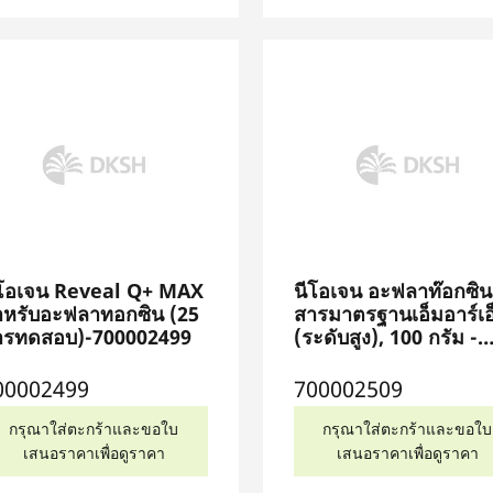
ีโอเจน Reveal Q+ MAX
นีโอเจน อะฟลาท๊อกซิน
ำหรับอะฟลาทอกซิน (25
สารมาตรฐานเอ็มอาร์เอ
ารทดสอบ)-700002499
(ระดับสูง), 100 กรัม -
700002509
00002499
700002509
กรุณาใส่ตะกร้าและขอใบ
กรุณาใส่ตะกร้าและขอใบ
เสนอราคาเพื่อดูราคา
เสนอราคาเพื่อดูราคา