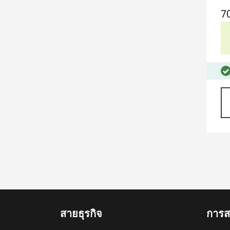
7
สายธุรกิจ
การสน