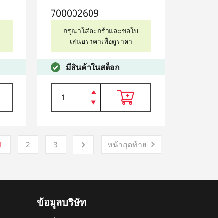
700002609
กรุณาใส่ตะกร้าและขอใบ
เสนอราคาเพื่อดูราคา
มีสินค้าในสต็อก
1
2
3
หน้าสุดท้าย
ข้อมูลบริษัท