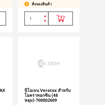
สั่งจองสินค้า
MAX
นีโอเจน Veratox สําหรับ
โอคราทอกซิน (48
หลุม)-700002609