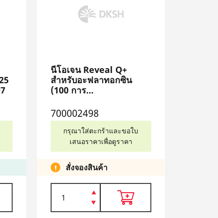
นีโอเจน Reveal Q+
25
สำหรับอะฟลาทอกซิน
97
(100 การ
ทดสอบ)-700002498
700002498
กรุณาใส่ตะกร้าและขอใบ
เสนอราคาเพื่อดูราคา
สั่งจองสินค้า