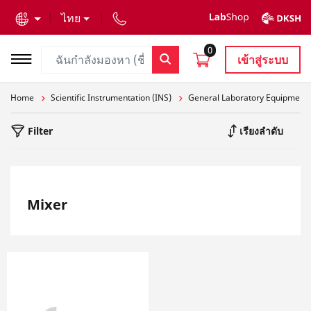
text.skipToContent
text.skipToNavigation
ไทย
0
เข้าสู่ระบบ
Home
Scientific Instrumentation (INS)
General Laboratory Equipment
Filter
เรียงลำดับ
Mixer