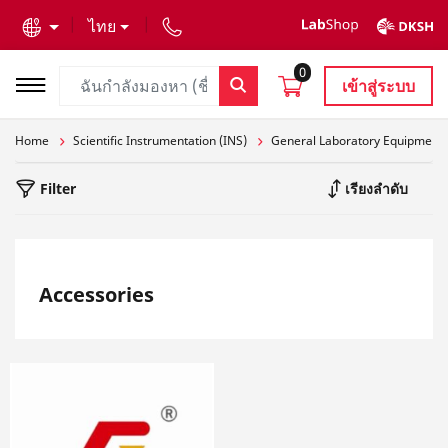
text.skipToContent
text.skipToNavigation
ไทย
0
เข้าสู่ระบบ
Home
Scientific Instrumentation (INS)
General Laboratory Equipment
Filter
เรียงลำดับ
Accessories