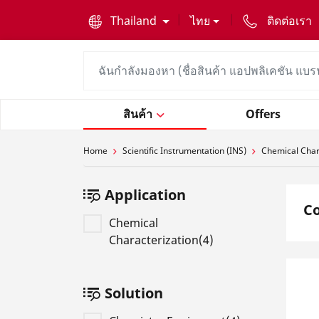
text.skipToContent
text.skipToNavigation
Thailand
ไทย
ติดต่อเรา
สินค้า
Offers
Home
Scientific Instrumentation (INS)
Chemical Char
Application
Co
Chemical
Characterization(4)
Solution