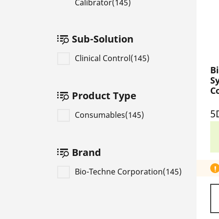
Calibrator(145)
Sub-Solution
Clinical Control(145)
B
Sy
Co
Product Type
ea
5
5
Consumables(145)
Brand
Bio-Techne Corporation(145)