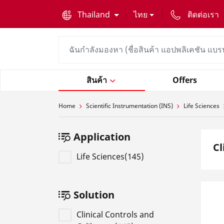
text.skipToContent
text.skipToNavigation
Thailand
ไทย
ติดต่อเรา
สินค้า
Offers
Home
Scientific Instrumentation (INS)
Life Sciences
Application
Cl
Life Sciences(145)
Solution
Clinical Controls and