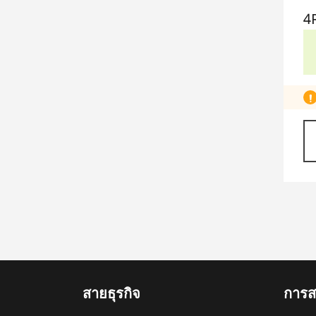
4
4
สายธุรกิจ
การสน