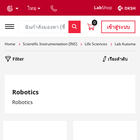
text.skipToContent
text.skipToNavigation
ไทย
0
เข้าสู่ระบบ
Home
Scientific Instrumentation (INS)
Life Sciences
Lab Automati
Filter
เรียงลำดับ
Robotics
Robotics