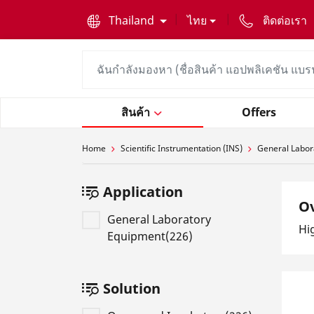
text.skipToContent
text.skipToNavigation
Thailand
ไทย
ติดต่อเรา
สินค้า
Offers
Home
Scientific Instrumentation (INS)
General Labor
Application
Ov
General Laboratory
Hi
Equipment(226)
Solution