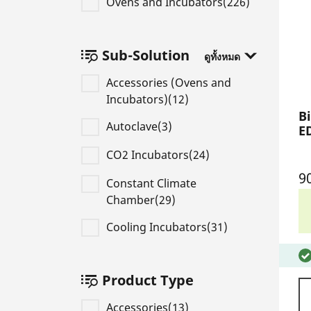
Ovens and Incubators(226)
Sub-Solution
ดูทั้งหมด
Accessories (Ovens and
Incubators)(12)
Bi
Autoclave(3)
E
CO2 Incubators(24)
9
Constant Climate
Chamber(29)
Cooling Incubators(31)
Product Type
Accessories(13)