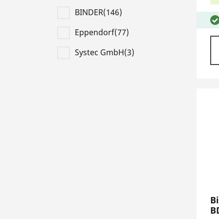
BINDER(146)
Eppendorf(77)
Systec GmbH(3)
Bi
B