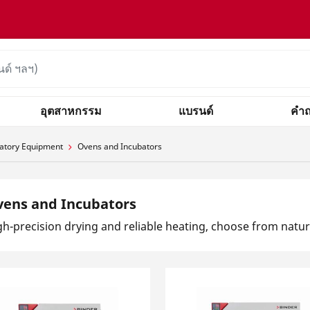
อุตสาหกรรม
แบรนด์
คำถ
atory Equipment
Ovens and Incubators
ens and Incubators
gh-precision drying and reliable heating, choose from natur