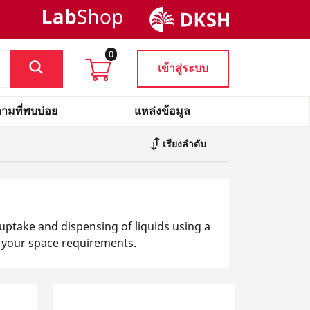
0
เข้าสู่ระบบ
ามที่พบบ่อย
แหล่งข้อมูล
เรียงลำดับ
 uptake and dispensing of liquids using a
fit your space requirements.