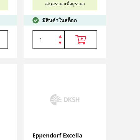
เสนอราคาเพื่อดูราคา
มีสินค้าในสต็อก
Eppendorf Excella