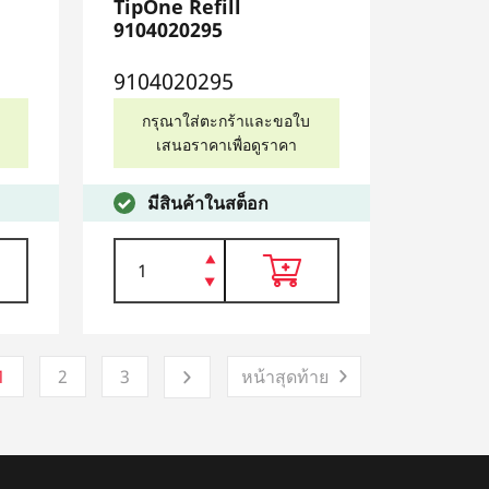
TipOne Refill
9104020295
9104020295
กรุณาใส่ตะกร้าและขอใบ
เสนอราคาเพื่อดูราคา
มีสินค้าในสต็อก
1
2
3
หน้าสุดท้าย