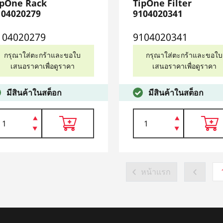
ipOne Rack
TipOne Filter
104020279
9104020341
104020279
9104020341
กรุณาใส่ตะกร้าและขอใบ
กรุณาใส่ตะกร้าและขอใบ
เสนอราคาเพื่อดูราคา
เสนอราคาเพื่อดูราคา
มีสินค้าในสต็อก
มีสินค้าในสต็อก
หน้าแรก