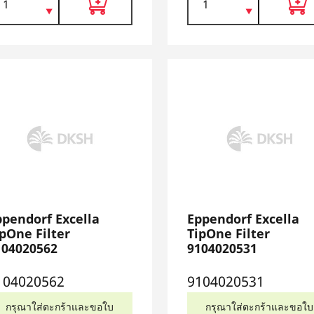
ppendorf Excella
Eppendorf Excella
ipOne Filter
TipOne Filter
104020562
9104020531
104020562
9104020531
กรุณาใส่ตะกร้าและขอใบ
กรุณาใส่ตะกร้าและขอใบ