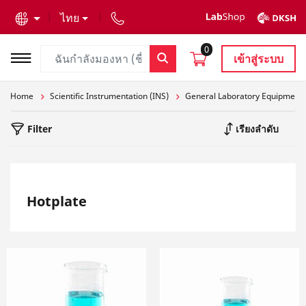
text.skipToContent
text.skipToNavigation
ไทย
0
เข้าสู่ระบบ
Home
Scientific Instrumentation (INS)
General Laboratory Equipment
Filter
เรียงลำดับ
Hotplate