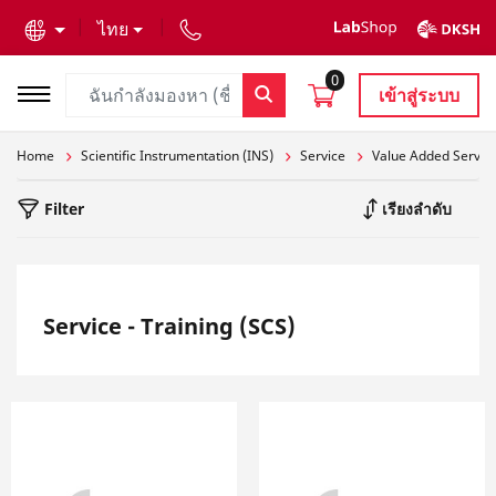
text.skipToContent
text.skipToNavigation
ไทย
0
เข้าสู่ระบบ
Home
Scientific Instrumentation (INS)
Service
Value Added Service
Filter
เรียงลำดับ
Service - Training (SCS)