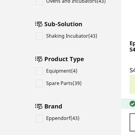
Ovens and Incubators(43)
Sub-Solution
Shaking Incubator(43)
E
S
Product Type
S
Equipment(4)
Spare Parts(39)
Brand
Eppendorf(43)