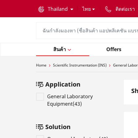
text.skipToContent
text.skipToNavigation
Thailand
ไทย
ติดต่อเรา
สินค้า
Offers
Home
Scientific Instrumentation (INS)
General Labor
Application
Sh
General Laboratory
Equipment(43)
Solution